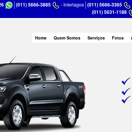
26
(011) 5666-3885
- Interlagos
(011) 5666-3365
(011) 5631-1188
Home
Quem Somos
Serviços
Fotos