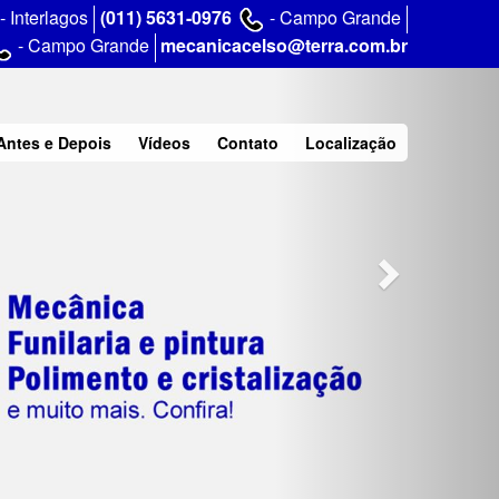
Next
- Interlagos
(011) 5631-0976
- Campo Grande
- Campo Grande
mecanicacelso@terra.com.br
Antes e Depois
Vídeos
Contato
Localização