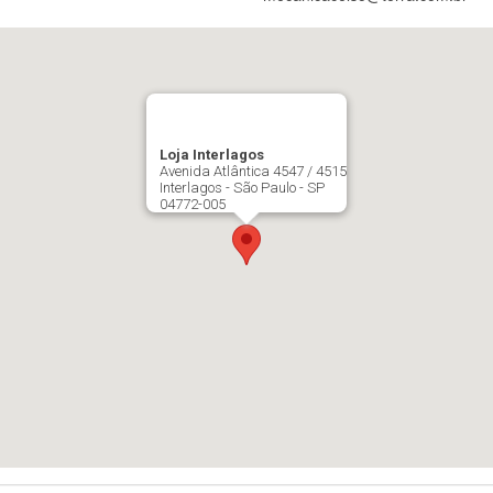
Loja Interlagos
Avenida Atlântica 4547 / 4515
Interlagos - São Paulo - SP
04772-005